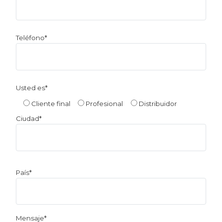
Teléfono*
Usted es*
Cliente final
Profesional
Distribuidor
Ciudad*
País*
Mensaje*