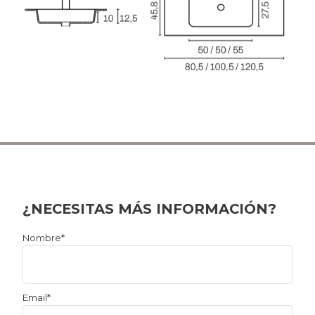
¿NECESITAS MÁS INFORMACIÓN?
Por
Nombre*
favor,
deja
este
Email*
campo
vacío.