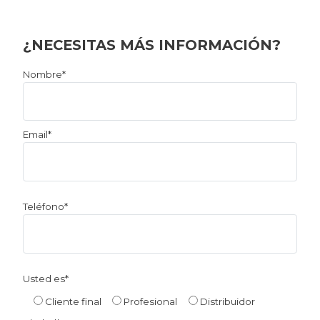
¿NECESITAS MÁS INFORMACIÓN?
Por
Nombre*
favor,
deja
este
Email*
campo
vacío.
Teléfono*
Usted es*
Cliente final
Profesional
Distribuidor