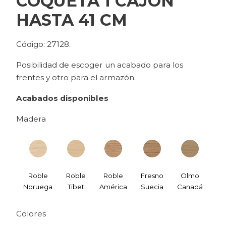
COQUETA 1 CAJÓN
HASTA 41 CM
Código: 27128.
Posibilidad de escoger un acabado para los
frentes y otro para el armazón.
Acabados disponibles
Madera
Roble
Roble
Roble
Fresno
Olmo
Noruega
Tibet
América
Suecia
Canadá
Cal
Colores