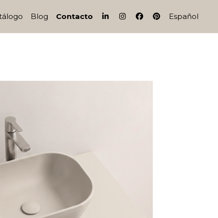
IG
FB
PI
tálogo
Blog
Contacto
Español