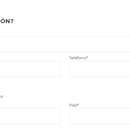
IÓN?
Teléfono*
or
País*