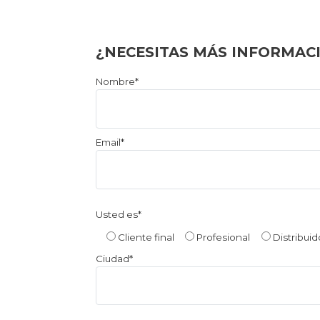
¿NECESITAS MÁS INFORMAC
Por
Nombre*
favor,
deja
este
Email*
campo
vacío.
Usted es*
Cliente final
Profesional
Distribuid
Ciudad*