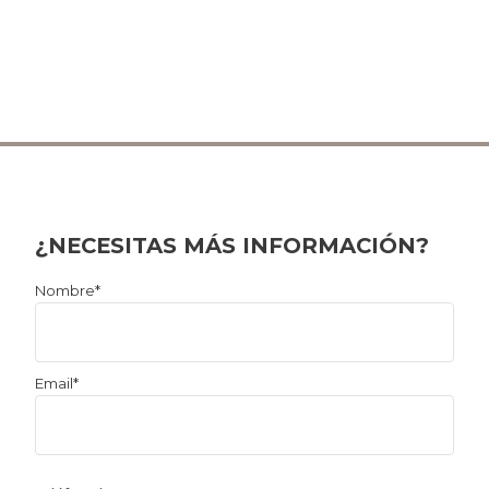
¿NECESITAS MÁS INFORMACIÓN?
Por
Nombre*
favor,
deja
este
Email*
campo
vacío.