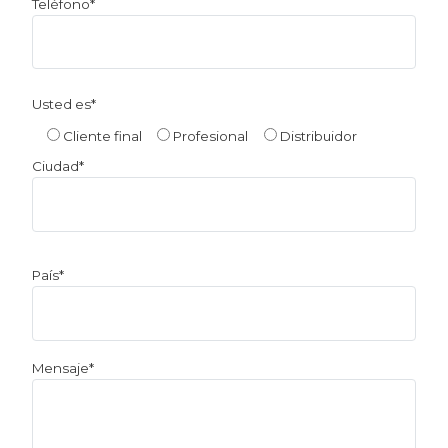
Teléfono*
Usted es*
Cliente final
Profesional
Distribuidor
Ciudad*
País*
Mensaje*