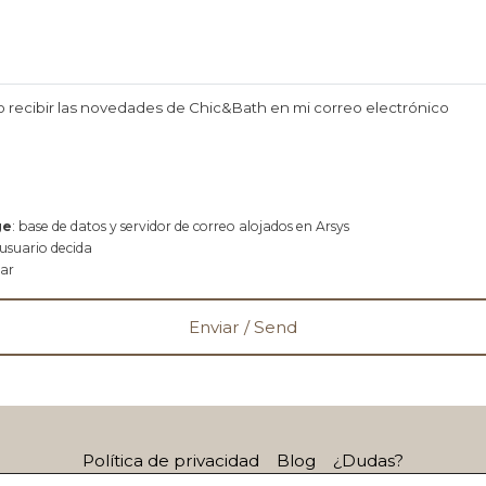
o recibir las novedades de Chic&Bath en mi correo electrónico
ge
: base de datos y servidor de correo alojados en Arsys
 usuario decida
rar
Política de privacidad
Blog
¿Dudas?