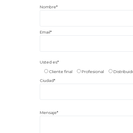
Por
Nombre*
favor,
deja
este
Email*
campo
vacío.
Usted es*
Cliente final
Profesional
Distribuid
Ciudad*
Mensaje*