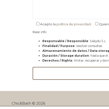
Acepto la
política de privacidad
.
Quier
Basic info:
Responsable / Responsible
: Sakydu S.L.
Finalidad / Purpose
: resolver consultas
Almacenamiento de datos / Data stora
Duración / Storage duration
: hasta que el
Derechos / Rights
: limitar, recuperar y bor
Chic&Bath © 2026