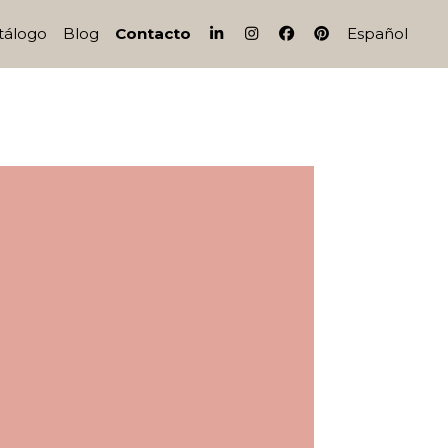
IG
FB
PI
tálogo
Blog
Contacto
Español