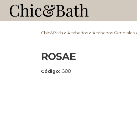
Chic&Bath
>
Acabados
>
Acabados Generales
ROSAE
Código:
G88