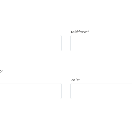
Teléfono*
or
País*