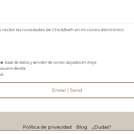
o recibir las novedades de Chic&Bath en mi correo electrónico
ge
: base de datos y servidor de correo alojados en Arsys
 usuario decida
rar
Política de privacidad
Blog
¿Dudas?