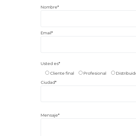
Por
Nombre*
favor,
deja
este
Email*
campo
vacío.
Usted es*
Cliente final
Profesional
Distribuid
Ciudad*
Mensaje*