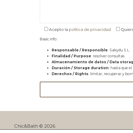
Acepto la
política de privacidad
.
Quier
Basic info:
Responsable / Responsible
: Sakydu S.L.
Finalidad / Purpose
: resolver consultas
Almacenamiento de datos / Data stora
Duración / Storage duration
: hasta que el
Derechos / Rights
: limitar, recuperar y bor
Chic&Bath © 2026