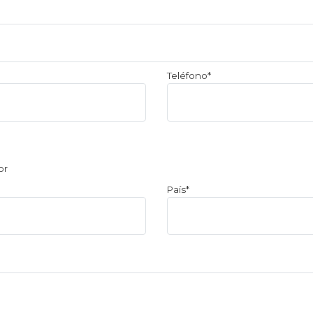
Teléfono*
or
País*