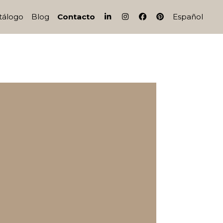
IG
FB
PI
tálogo
Blog
Contacto
Español