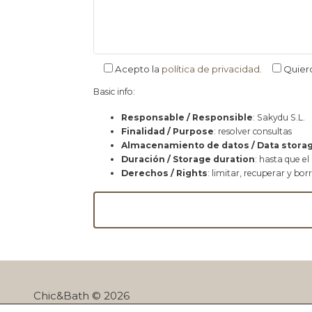
Acepto la
política de privacidad
.
Quier
Basic info:
Responsable / Responsible
: Sakydu S.L.
Finalidad / Purpose
: resolver consultas
Almacenamiento de datos / Data stora
Duración / Storage duration
: hasta que el
Derechos / Rights
: limitar, recuperar y bor
Chic&Bath © 2026