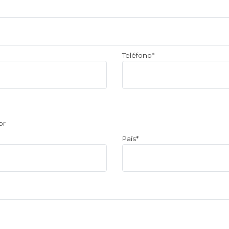
Teléfono*
or
País*