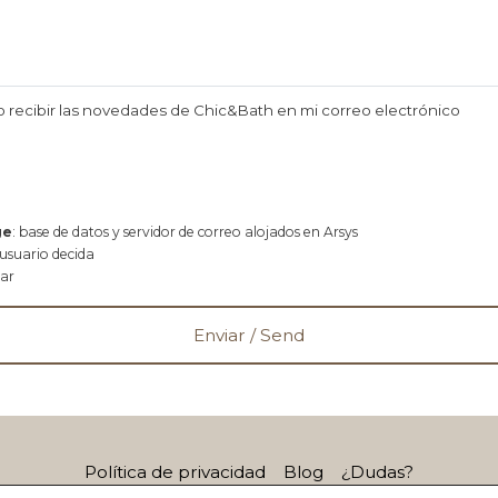
o recibir las novedades de Chic&Bath en mi correo electrónico
ge
: base de datos y servidor de correo alojados en Arsys
 usuario decida
rar
Política de privacidad
Blog
¿Dudas?