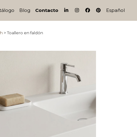
IG
FB
PI
tálogo
Blog
Contacto
Español
th
>
Toallero en faldón