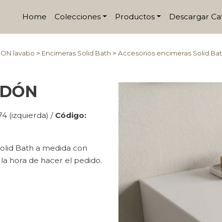
Home
Colecciones
Productos
Descargar Ca
CON lavabo
>
Encimeras Solid Bath
>
Accesorios encimeras Solid Ba
LDÓN
 (izquierda) /
Código:
olid Bath a medida con
 la hora de hacer el pedido.