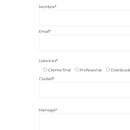
Por
Nombre*
favor,
deja
este
Email*
campo
vacío.
Usted es*
Cliente final
Profesional
Distribuid
Ciudad*
Mensaje*