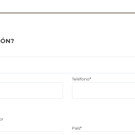
IÓN?
Teléfono*
or
País*