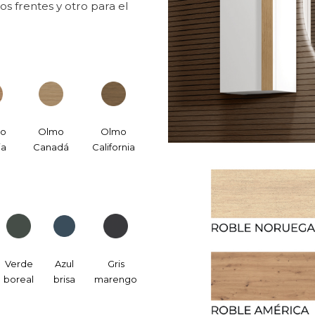
s frentes y otro para el
no
Olmo
Olmo
ia
Canadá
California
Verde
Azul
Gris
boreal
brisa
marengo