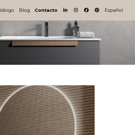
IG
FB
PI
tálogo
Blog
Contacto
Español