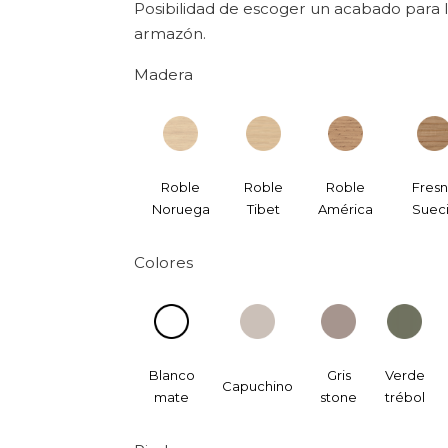
Posibilidad de escoger un acabado para lo
armazón.
Madera
Roble
Roble
Roble
Fres
Noruega
Tibet
América
Suec
Colores
Blanco
Gris
Verde
Capuchino
mate
stone
trébol