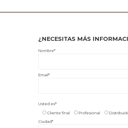
¿NECESITAS MÁS INFORMAC
Por
Nombre*
favor,
deja
este
Email*
campo
vacío.
Usted es*
Cliente final
Profesional
Distribuid
Ciudad*