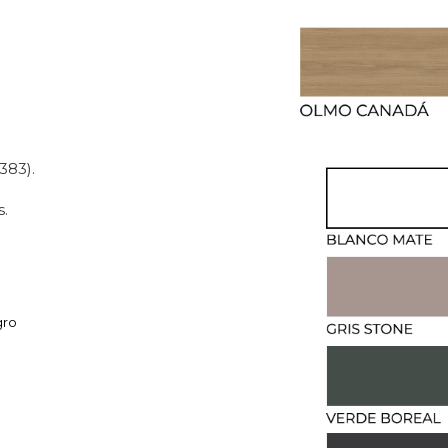
383).
s.
gro