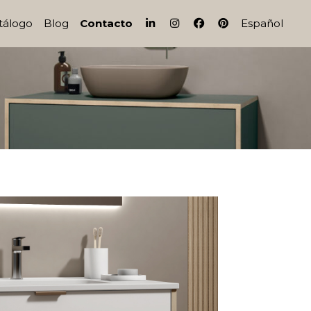
IG
FB
PI
tálogo
Blog
Contacto
Español