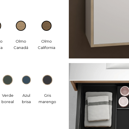
no
Olmo
Olmo
ia
Canadá
California
Verde
Azul
Gris
boreal
brisa
marengo