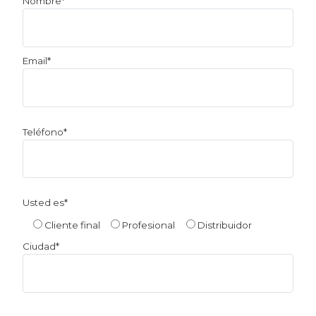
Nombre*
favor,
deja
este
Email*
campo
vacío.
Teléfono*
Usted es*
Cliente final
Profesional
Distribuidor
Ciudad*